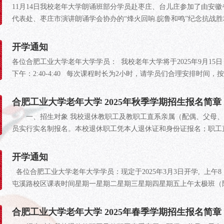
11月14日我校老年大学朗诵班部分学员赴枣庄、台儿庄参加了由安
代表处、枣庄市演讲朗诵学会协办的“烽火回响.皖鲁和鸣”纪念抗战胜利
开学通知
各位合肥工业大学老年大学学员： 我校老年大学将于2025年9月15日（周
下午：2:40-4:40 每次课程时长为2小时，请学员们合理安排时间，
合肥工业大学老年大学 2025年秋季学期招生报名简章
一、招生对象 我校退休教职工及教职工直系亲属（配偶、父母、
员实行实名制报名。本校退休职工凭本人退休证和身份证报名；职工直
开学通知
各位合肥工业大学老年大学学员：现定于2025年3月3日开学, 上午
屯溪路校区课表时间星期一星期二星期三星期四星期五上午太极班（陆
合肥工业大学老年大学 2025年春季学期招生报名简章